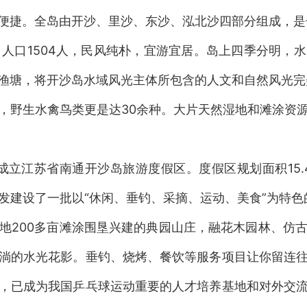
便捷。全岛由开沙、里沙、东沙、泓北沙四部分组成，是
人口1504人，民风纯朴，宜游宜居。岛上四季分明，
渔塘，将开沙岛水域风光主体所包含的人文和自然风光完
野生水禽鸟类更是达30余种。大片天然湿地和滩涂资源
立江苏省南通开沙岛旅游度假区。度假区规划面积15.4
建设了一批以“休闲、垂钓、采摘、运动、美食”为特色
地200多亩滩涂围垦兴建的典园山庄，融花木园林、仿
淌的水光花影。垂钓、烧烤、餐饮等服务项目让你留连
，已成为我国乒乓球运动重要的人才培养基地和对外交