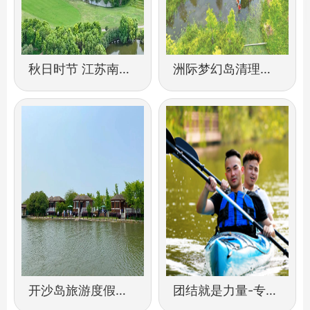
秋日时节 江苏南通开沙岛湿地风光美
洲际梦幻岛清理水草
开沙岛旅游度假区露营烧烤营地
团结就是力量-专属于2017春季开沙岛