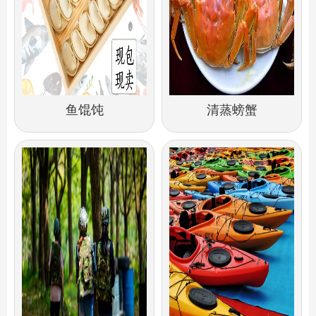
鱼馄饨
清蒸螃蟹