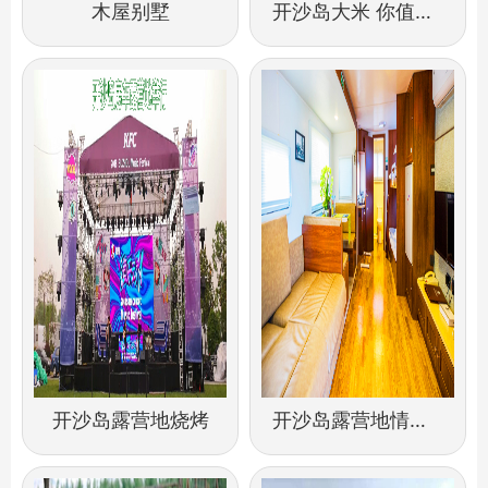
木屋别墅
开沙岛大米 你值得拥有
开沙岛露营地烧烤
开沙岛露营地情侣/拓展/标准等房车