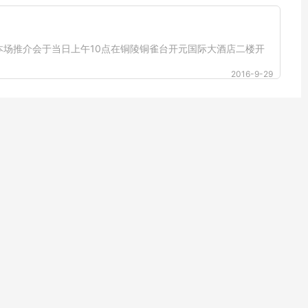
。本场推介会于当日上午10点在铜陵铜雀台开元国际大酒店二楼开
2016-9-29
3275253996