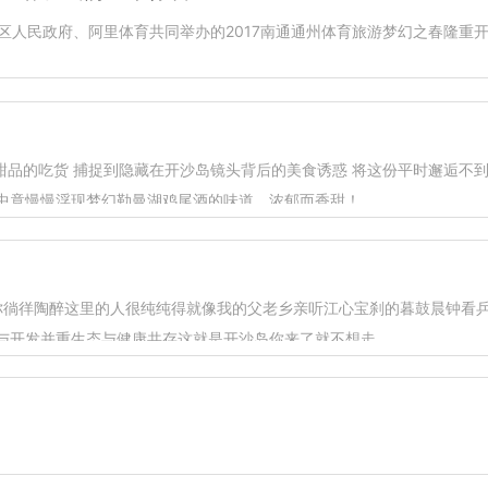
民政府、阿里体育共同举办的2017南通通州体育旅游梦幻之春隆重开
吃甜品的吃货 捕捉到隐藏在开沙岛镜头背后的美食诱惑 将这份平时邂逅不
竟慢慢浮现梦幻勒曼湖鸡尾酒的味道，浓郁而香甜！ ...
徜徉陶醉这里的人很纯纯得就像我的父老乡亲听江心宝刹的暮鼓晨钟看
开发并重生态与健康共存这就是开沙岛你来了就不想走...