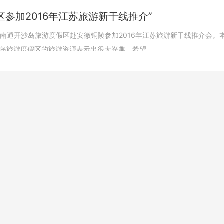
参加2016年江苏旅游新干线推介”
，南通开沙岛旅游度假区赴安徽铜陵参加2016年江苏旅游新干线推介会
岛旅游度假区的旅游资源表示出很大兴趣，希望...
首页
上页
1
2
3
4
下页
末页
开沙岛旅游网
洲际梦幻岛
科技有限公司
，旅游预订:0513-85085095，投诉建议:0513-85085095，应急救援:1