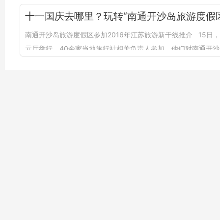
十一国庆去哪里？玩转“南通开沙岛旅游度假区
南通开沙岛旅游度假区参加2016年江苏旅游新干线推介 15日
元厅举行，40余家当地旅行社相关负责人参加，他们对南通开沙
友情链接
南通文旅局
通州区政务网
主办单位：南通开沙信息
旅游咨询：13275253996