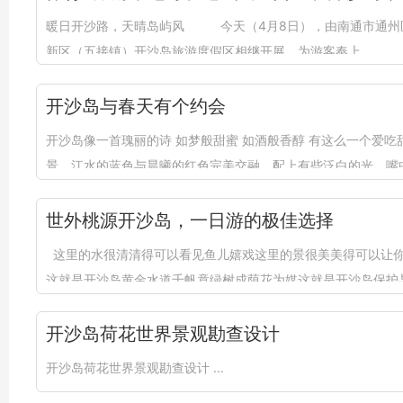
暖日开沙路，天晴岛屿风 今天（4月8日），由南通市通州区人
新区（五接镇）开沙岛旅游度假区相继开展，为游客奉上...
开沙岛与春天有个约会
​开沙岛像一首瑰丽的诗 如梦般甜蜜 如酒般香醇 有这么一个爱
景，江水的蓝色与晨曦的红色完美交融，配上有些泛白的光，嘴中
世外桃源开沙岛，一日游的极佳选择
这里的水很清清得可以看见鱼儿嬉戏这里的景很美美得可以让你
这就是开沙岛黄金水道千帆竟绿树成荫花为媒这就是开沙岛保护与
开沙岛荷花世界景观勘查设计
开沙岛荷花世界景观勘查设计 ...